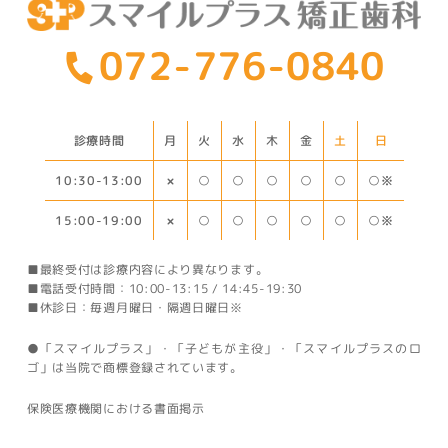
072-776-0840
診療時間
月
火
水
木
金
土
日
10:30-13:00
○※
○
○
○
○
○
×
15:00-19:00
○※
○
○
○
○
○
×
■最終受付は診療内容により異なります。
■電話受付時間：10:00-13:15 / 14:45-19:30
■休診日：毎週月曜日・隔週日曜日※
●「スマイルプラス」・「子どもが主役」・「スマイルプラスのロ
ゴ」は当院で商標登録されています。
保険医療機関における書面掲示