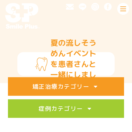
toggl
navig
夏の流しそう
めんイベント
を患者さんと
一緒にしまし
た。
矯正治療カテゴリー
症例カテゴリー