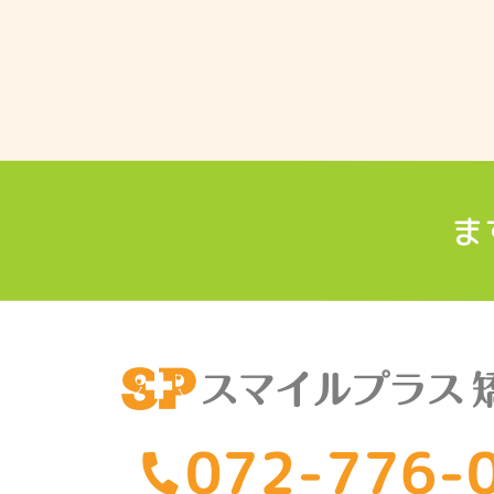
ま
072-776-