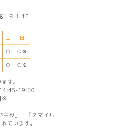
-8-1-1F
土
日
○※
○
○※
○
ります。
4:45-19:30
日※
が主役」・「スマイル
されています。