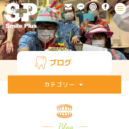
toggl
navig
ブログ
カテゴリー
すべて
アワード（1）
Blog