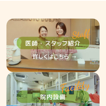
アワード（1）
イベント（3）
インフォメーション（5）
勉強会（26）
歯の知識（12）
診療日（10）